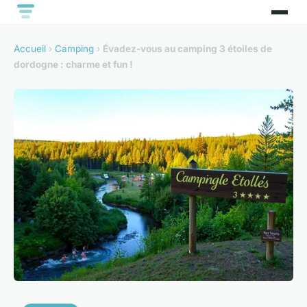
Accueil
›
Camping
›
Évadez-vous au camping 3 étoiles de
dordogne : charme et fun !