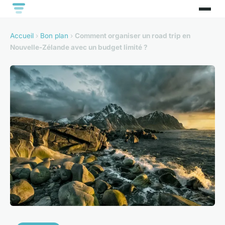
Accueil
›
Bon plan
›
Comment organiser un road trip en
Nouvelle-Zélande avec un budget limité ?